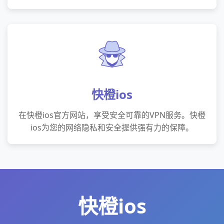
快橙ios
在快橙ios官方网站，享受安全可靠的VPN服务。快橙
ios为您的网络隐私和安全提供强有力的保障。
快橙ios