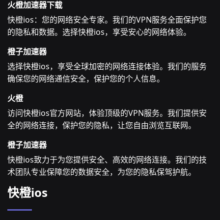
火橙加速器下载
快橙ios：您的网络安全专家。我们的VPN服务全面保护您
的隐私和数据。选择快橙ios，享受安心的网络体验。
橙子加速器
选择快橙ios，享受全球加密的网络连接体验。我们的服务
确保您的网络通信安全，保护您的个人信息。
火橙
访问快橙ios官方网站，体验顶级的VPN服务。我们提供安
全的网络连接，保护您的隐私，让您自由浏览互联网。
橙子加速器
快橙ios致力于为您提供安全、高效的网络连接。我们的技
术团队专业保障您的数据安全，为您的隐私保驾护航。
快橙ios