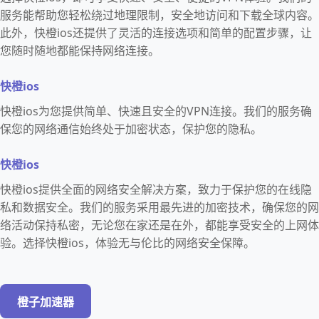
服务能帮助您轻松绕过地理限制，安全地访问和下载全球内容。
此外，快橙ios还提供了灵活的连接选项和简单的配置步骤，让
您随时随地都能保持网络连接。
快橙ios
快橙ios为您提供简单、快速且安全的VPN连接。我们的服务确
保您的网络通信始终处于加密状态，保护您的隐私。
快橙ios
快橙ios提供全面的网络安全解决方案，致力于保护您的在线隐
私和数据安全。我们的服务采用最先进的加密技术，确保您的网
络活动保持私密，无论您在家还是在外，都能享受安全的上网体
验。选择快橙ios，体验无与伦比的网络安全保障。
橙子加速器