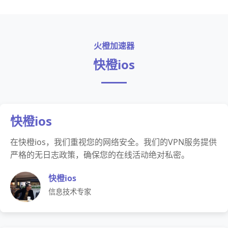
火橙加速器
快橙ios
快橙ios
在快橙ios，我们重视您的网络安全。我们的VPN服务提供
严格的无日志政策，确保您的在线活动绝对私密。
快橙ios
信息技术专家